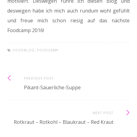
motiviert. Deswegen führe ich diesen Blog und
deswegen habe ich mich auch rundum wohl gefühlt
und freue mich schon riesig auf das nächste
Foodcamp 2016!
FOODBLOG
,
FOODCAMP
Post
Previous
PREVIOUS POST
post:
Pikant-Säuerliche-Suppe
navigation
Next
NEXT POST
Post:
Rotkraut – Rotkohl – Blaukraut – Red Kraut