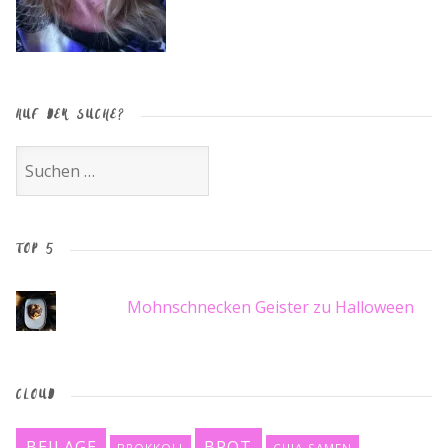
AUF DER SUCHE?
Suche
nach:
TOP 5
Mohnschnecken Geister zu Halloween
CLOUD
BEILAGE
BROT
BROKKOLI
CHIA-SAMEN