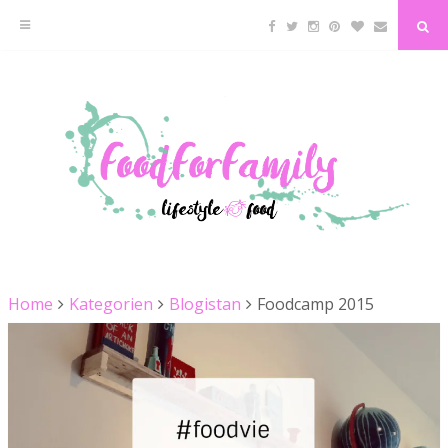
Facebook
Twitter
Instagram
Pinterest
Bloglovin
Email
Sea
Skip
to
content
Home
Kategorien
Blogistan
Foodcamp 2015