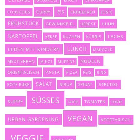
EIS
CURRY
ERDBEEREN
COUSCOUS
ESSIG
FRÜHSTÜCK
GEWINNSPIEL
HUHN
HERBST
KARTOFFEL
LACHS
KUCHEN
KÜRBIS
KEKSE
LUNCH
LEBEN MIT KINDERN
MANGOLD
NUDELN
MEDITERRAN
MINZE
MUFFINS
ORIENTALISCH
PASTA
PIZZA
REIS
RIND
SALAT
SIRUP
STRUDEL
ROTE RÜBE
SPINAT
SÜSSES
SUPPE
TOMATEN
TARTE
TORTE
VEGAN
URBAN GARDENING
VEGETARISCH
VEGGIE