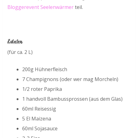
Bloggerevent Seelenwärmer
teil.
Zutaten
(für ca. 2 L)
200g Hühnerfleisch
7 Champignons (oder wer mag Morcheln)
1/2 roter Paprika
1 handvoll Bambussprossen (aus dem Glas)
60ml Reisessig
5 El Maizena
60ml Sojasauce