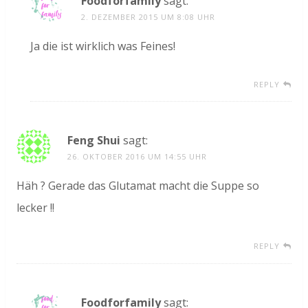
Foodforfamily
sagt:
2. DEZEMBER 2015 UM 8:08 UHR
Ja die ist wirklich was Feines!
REPLY
Feng Shui
sagt:
26. OKTOBER 2016 UM 14:55 UHR
Häh ? Gerade das Glutamat macht die Suppe so
lecker !!
REPLY
Foodforfamily
sagt: