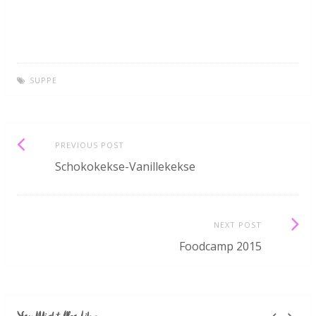
SUPPE
Post
Previous
PREVIOUS POST
post:
Schokokekse-Vanillekekse
navigation
Next
NEXT POST
Post:
Foodcamp 2015