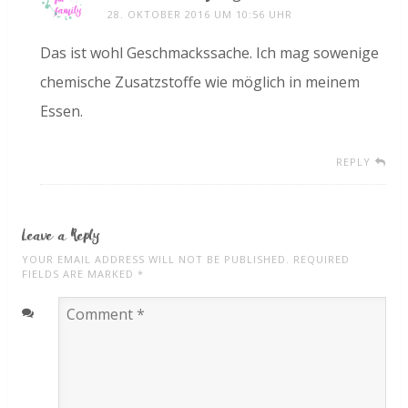
28. OKTOBER 2016 UM 10:56 UHR
Das ist wohl Geschmackssache. Ich mag sowenige
chemische Zusatzstoffe wie möglich in meinem
Essen.
REPLY
Leave a Reply
YOUR EMAIL ADDRESS WILL NOT BE PUBLISHED. REQUIRED
FIELDS ARE MARKED
*
Comment
*