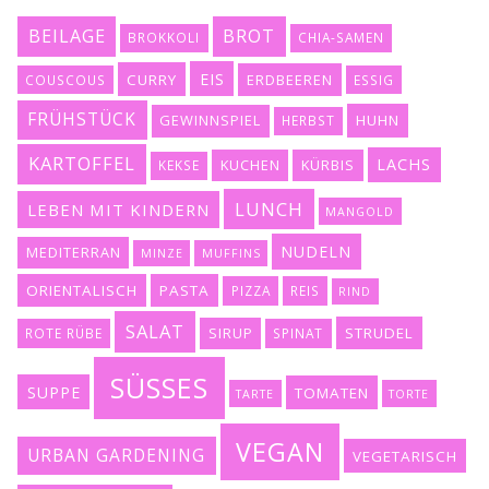
BEILAGE
BROT
BROKKOLI
CHIA-SAMEN
EIS
CURRY
ERDBEEREN
COUSCOUS
ESSIG
FRÜHSTÜCK
GEWINNSPIEL
HUHN
HERBST
KARTOFFEL
LACHS
KUCHEN
KÜRBIS
KEKSE
LUNCH
LEBEN MIT KINDERN
MANGOLD
NUDELN
MEDITERRAN
MINZE
MUFFINS
ORIENTALISCH
PASTA
PIZZA
REIS
RIND
SALAT
SIRUP
STRUDEL
ROTE RÜBE
SPINAT
SÜSSES
SUPPE
TOMATEN
TARTE
TORTE
VEGAN
URBAN GARDENING
VEGETARISCH