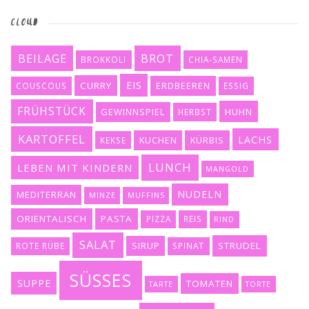
CLOUD
BEILAGE
BROT
BROKKOLI
CHIA-SAMEN
EIS
CURRY
ERDBEEREN
COUSCOUS
ESSIG
FRÜHSTÜCK
GEWINNSPIEL
HUHN
HERBST
KARTOFFEL
LACHS
KUCHEN
KÜRBIS
KEKSE
LUNCH
LEBEN MIT KINDERN
MANGOLD
NUDELN
MEDITERRAN
MINZE
MUFFINS
ORIENTALISCH
PASTA
PIZZA
REIS
RIND
SALAT
SIRUP
STRUDEL
ROTE RÜBE
SPINAT
SÜSSES
SUPPE
TOMATEN
TARTE
TORTE