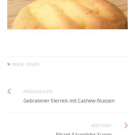
KEKSE
,
SÜSSES
Post
Previous
PREVIOUS POST
post:
Gebratener Eierreis mit Cashew-Nüssen
navigation
Next
NEXT POST
Post:
Pikant-Säuerliche-Suppe