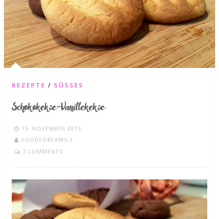
REZEPTE
/
SÜSSES
Schokokekse-Vanillekekse
15. NOVEMBER 2015
FOODFORFAMILY
7 COMMENTS