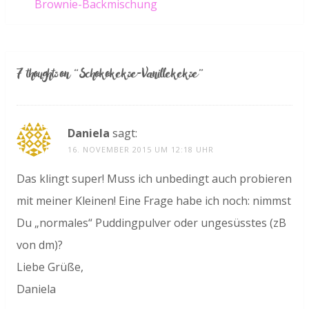
Brownie-Backmischung
7 thoughts on “
Schokokekse-Vanillekekse
”
Daniela
sagt:
16. NOVEMBER 2015 UM 12:18 UHR
Das klingt super! Muss ich unbedingt auch probieren
mit meiner Kleinen! Eine Frage habe ich noch: nimmst
Du „normales“ Puddingpulver oder ungesüsstes (zB
von dm)?
Liebe Grüße,
Daniela